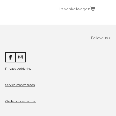
In winkelwagen
Follow us >
F
I
a
n
c
s
Privacy verklaring
e
t
b
a
o
g
Service voorwaarden
o
r
k
a
m
Onderhouds manual