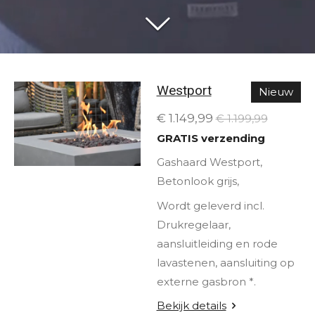
Westport
Nieuw
€ 1.149,99
€ 1.199,99
GRATIS verzending
Gashaard Westport,
Betonlook grijs,
Wordt geleverd incl.
Drukregelaar,
aansluitleiding en rode
lavastenen, aansluiting op
externe gasbron *.
Bekijk details