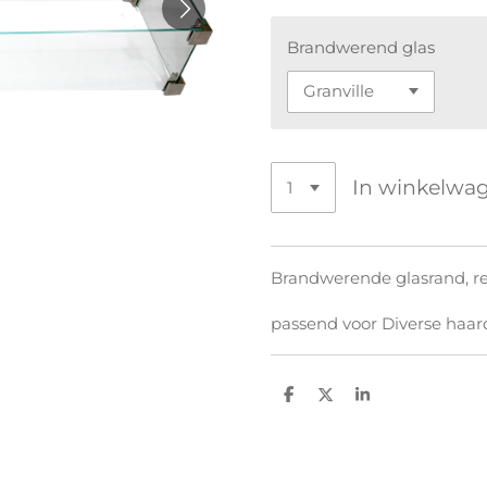
Brandwerend glas
In winkelwa
Brandwerende glasrand, re
passend voor Diverse haa
D
D
S
e
e
h
l
e
a
e
l
r
n
e