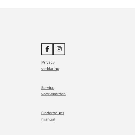
F
I
a
n
c
s
Privacy
e
t
verklaring
b
a
o
g
o
r
Service
k
a
m
voorwaarden
Onderhouds
manual