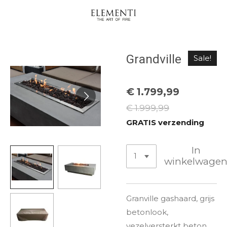
Ga
direct
naar
de
Grandville
Sale!
hoofdinhoud
€ 1.799,99
€ 1.999,99
GRATIS verzending
In
winkelwage
Granville gashaard, grijs
betonlook,
vezelversterkt beton