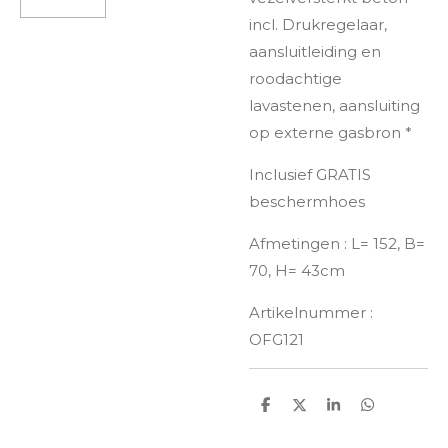
incl. Drukregelaar,
aansluitleiding en
roodachtige
lavastenen, aansluiting
op externe gasbron *
Inclusief GRATIS
beschermhoes
Afmetingen : L= 152, B=
70, H= 43cm
Artikelnummer :
OFG121
D
D
S
D
e
e
h
e
l
e
a
l